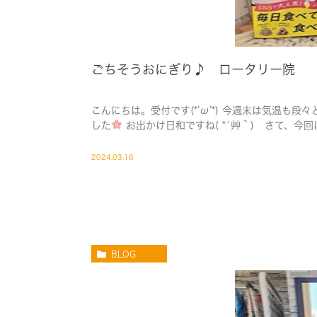
ごちそうおにぎり♪ ロータリー院
こんにちは。受付です(*’ω’*) 今週末は気温も
した
お出かけ日和ですね( *´艸｀) さて、今回
2024.03.16
BLOG