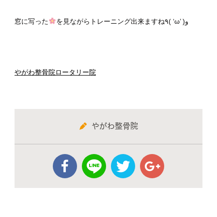
窓に写った
を見ながらトレーニング出来ますね٩( ‘ω’ )و
やがわ整骨院ロータリー院
やがわ整骨院