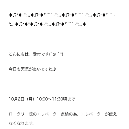
♦♫⁺♦･*:..｡♦♫⁺♦*ﾟ¨ﾟﾟ･*:..｡♦♫⁺♦*ﾟ¨ﾟﾟ･*:..｡♦♫⁺♦*ﾟ¨ﾟ･
*:..｡♦♫⁺♦*♦♫⁺♦･*:..｡♦♫⁺♦*ﾟ¨ﾟﾟ･*:..｡♦
こんにちは。受付です(´ω｀*)
今日も天気が良いですね♪
10月2日（月）10:00～11:30頃まで
ロータリー院のエレベータ―点検の為、エレベーターが使え
なくなります。