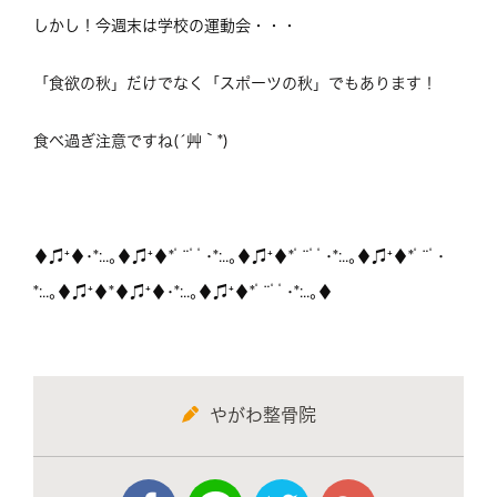
しかし！今週末は学校の運動会・・・
「食欲の秋」だけでなく「スポーツの秋」でもあります！
食べ過ぎ注意ですね(´艸｀*)
♦♫⁺♦･*:..｡♦♫⁺♦*ﾟ¨ﾟﾟ･*:..｡♦♫⁺♦*ﾟ¨ﾟﾟ･*:..｡♦♫⁺♦*ﾟ¨ﾟ･
*:..｡♦♫⁺♦*♦♫⁺♦･*:..｡♦♫⁺♦*ﾟ¨ﾟﾟ･*:..｡♦
やがわ整骨院