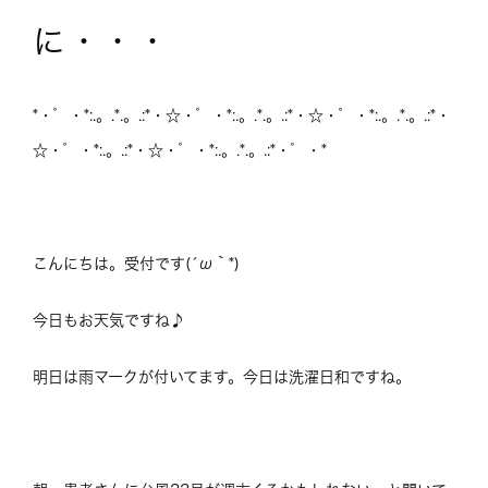
に・・・
*・゜・*:.。.*.。.:*・☆・゜・*:.。.*.。.:*・☆・゜・*:.。.*.。.:*・
☆・゜・*:.。.:*・☆・゜・*:.。.*.。.:*・゜・*
こんにちは。受付です(´ω｀*)
今日もお天気ですね♪
明日は雨マークが付いてます。今日は洗濯日和ですね。