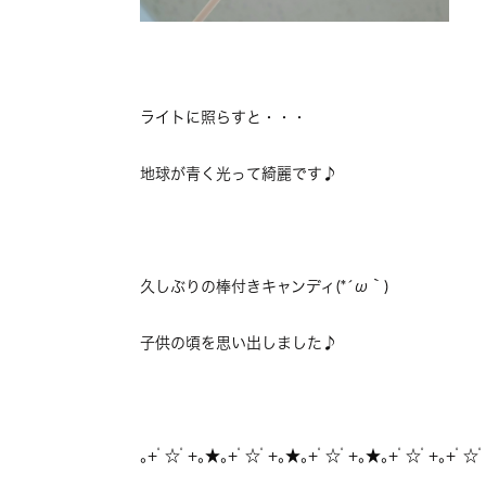
ライトに照らすと・・・
地球が青く光って綺麗です♪
久しぶりの棒付きキャンディ(*´ω｀)
子供の頃を思い出しました♪
｡+ﾟ☆ﾟ+｡★｡+ﾟ☆ﾟ+｡★｡+ﾟ☆ﾟ+｡★｡+ﾟ☆ﾟ+｡+ﾟ☆ﾟ