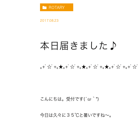
ROTARY
2017.08.23
本日届きました♪
｡+ﾟ☆ﾟ+｡★｡+ﾟ☆ﾟ+｡★｡+ﾟ☆ﾟ+｡★｡+ﾟ☆ﾟ+｡+ﾟ☆ﾟ
こんにちは。受付です(´ω｀*)
今日は久々に３５℃と暑いですね～。