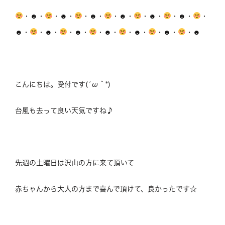
・☻・
・☻・
・☻・
・☻・
・☻・
・☻・
・
☻・
・☻・
・☻・
・☻・
・☻・
・☻・
・☻
こんにちは。受付です(´ω｀*)
台風も去って良い天気ですね♪
先週の土曜日は沢山の方に来て頂いて
赤ちゃんから大人の方まで喜んで頂けて、良かったです☆