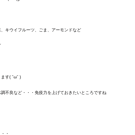
菜、キウイフルーツ、ごま、アーモンドなど
ど
 ˘ω˘ )
体調不良など・・・
免疫力を上げておきたいところですね
・・・