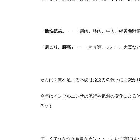
「慢性疲労」
・・・鶏肉、豚肉、牛肉、緑黄色野
「肩こり、腰痛」
・・・魚介類、レバー、大豆な
たんぱく質不足よる不調は免疫力の低下にも繋がります(
今年はインフルエンザの流行や気温の変化による
(*’▽’)
忙しくてなかなか食事からは・・・という方には