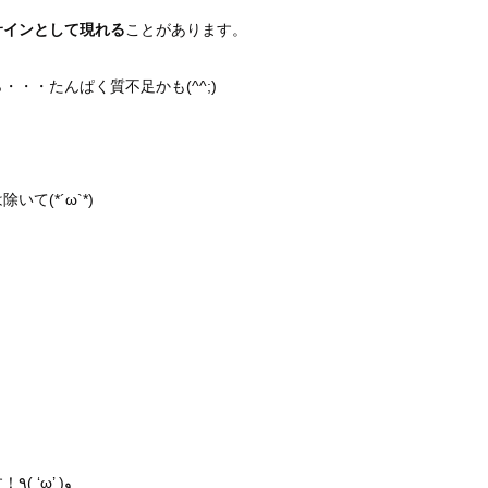
サインとして現れる
ことがあります。
・・たんぱく質不足かも(^^;)
(*´ω`*)
です！٩( ‘ω’ )و