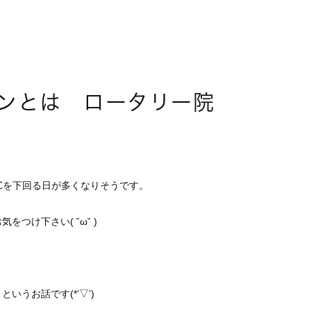
ンとは ロータリー院
℃を下回る日が多くなりそうです。
つけ下さい( ˘ω˘ )
」
というお話です(*’▽’)