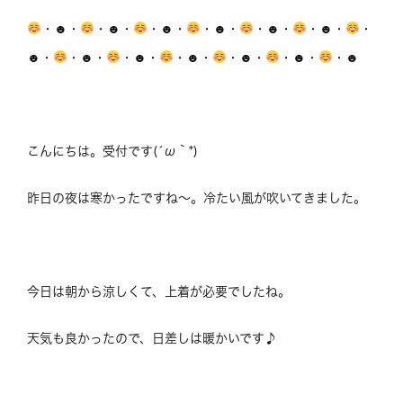
・☻・
・☻・
・☻・
・☻・
・☻・
・☻・
・
☻・
・☻・
・☻・
・☻・
・☻・
・☻・
・☻
こんにちは。受付です(´ω｀*)
昨日の夜は寒かったですね～。冷たい風が吹いてきました。
今日は朝から涼しくて、上着が必要でしたね。
天気も良かったので、日差しは暖かいです♪