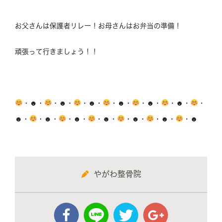
お父さんは保護者リレー！お母さんはお弁当の準備！
頑張って行きましょう！！
・☻・
・☻・
・☻・
・☻・
・☻・
・☻・
・
☻・
・☻・
・☻・
・☻・
・☻・
・☻・
・☻
やがわ整骨院