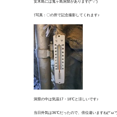
女木島には鬼ヶ島洞窟があります(*’▽’)
⇧写真：〇の所で記念撮影してくれます♪
洞窟の中は気温17・18℃と涼しいです♪
当日外気は36℃だったので、倍位違いますね(*´ω`*