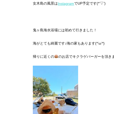
女木島の風景は
でUP予定です(*’▽’)
Instagram
鬼ヶ島海水浴場には初めて行きました！
海がとても綺麗です♪海の家もあります(*’ω’*)
帰りに近くの
のお店でキクラゲバーガーを頂きま