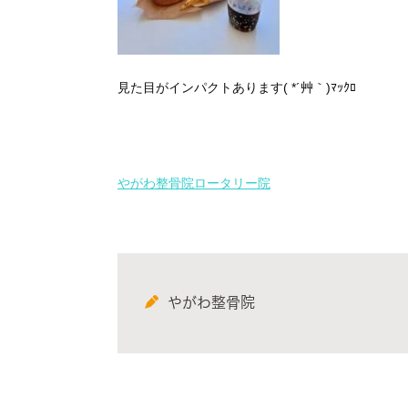
見た目がインパクトあります( *´艸｀)ﾏｯｸﾛ
やがわ整骨院ロータリー院
やがわ整骨院