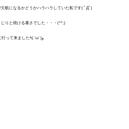
航になるかどうかハラハラしていた私です( ﾟДﾟ)
りと焼ける暑さでした・・・(^^;)
久し振り・・10年以上前ですかねｗ・・・女木島に行って来ました٩( ‘ω’ )و