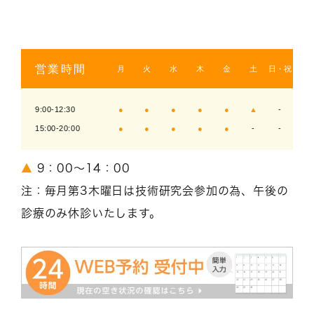
営業時間
月
火
水
木
金
土
日・祝
9:00-12:30
●
●
●
●
●
▲
-
15:00-20:00
●
●
●
●
●
-
-
▲
9：00～14：00
注：毎月第3木曜日は技術研究会参加の為、午後の
診療のみ休診いたします。