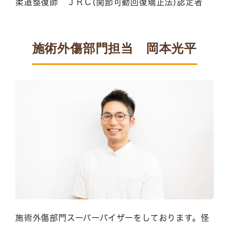
柔道整復師 ＪＲＣ(関節可動回復矯正法)認定者
施術外傷部門担当 岡本光平
施術外傷部門スーパーバイザーをしております。怪